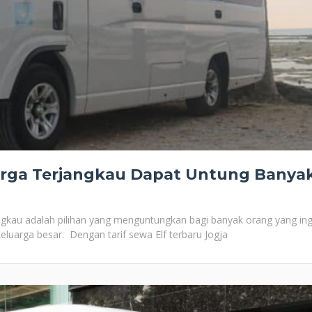
Harga Terjangkau Dapat Untung Banya
angkau adalah pilihan yang menguntungkan bagi banyak orang yang ing
luarga besar. Dengan tarif sewa Elf terbaru Jogja