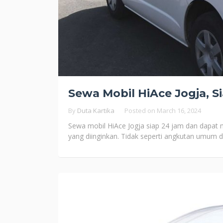
Sewa Mobil HiAce Jogja, S
By
Duta Kartika
Posted on
March 16, 2024
Sewa mobil HiAce Jogja siap 24 jam dan dapat
yang diinginkan. Tidak seperti angkutan umum