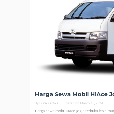
Harga Sewa Mobil HiAce 
By
Duta Kartika
Posted on
March 16, 2024
Harga sewa mobil HiAce Jogja terbukti lebih m