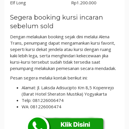
Elf Long
Rp1.200.000
Segera booking kursi incaran
sebelum sold
Dengan melakukan booking sejak dini melalui Alena
Trans, penumpang dapat mengamankan kursi favorit,
seperti kursi dekat jendela atau kursi dengan ruang
kaki lebih lega, serta menghindari kekecewaan jika
kursi-kursi tersebut sudah tidak tersedia saat
penumpang melakukan pemesanan secara mendadak.
Pesan segera melalui kontak berikut ini:
Alamat: Jl. Laksda Adisucipto Km 8,5 Kopenrejo
(Barat Hotel Sheraton Mustika) Yogyakarta
Telp: 081226006474
WA: 081226006474