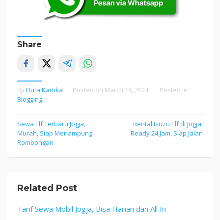
Share
By
Duta Kartika
Posted on
March 16, 2024
Posted in
Blogging
Post
Sewa Elf Terbaru Jogja,
Rental Isuzu Elf di Jogja,
Murah, Siap Menampung
Ready 24 Jam, Siap Jalan
navigation
Rombongan
Related Post
Tarif Sewa Mobil Jogja, Bisa Harian dan All In