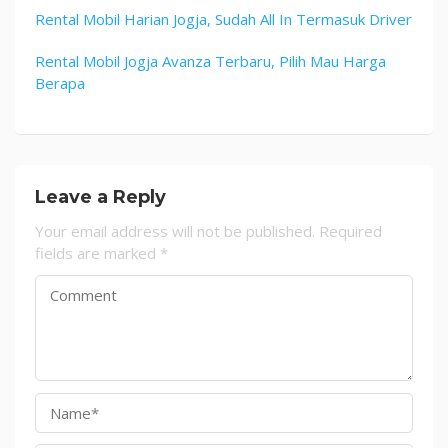
Rental Mobil Harian Jogja, Sudah All In Termasuk Driver
Rental Mobil Jogja Avanza Terbaru, Pilih Mau Harga
Berapa
Leave a Reply
Your email address will not be published.
Required
fields are marked
*