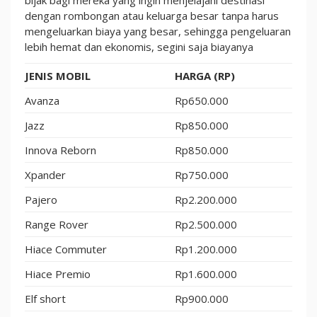
bijak bagi mereka yang ingin menjelajahi destinasi
dengan rombongan atau keluarga besar tanpa harus
mengeluarkan biaya yang besar, sehingga pengeluaran
lebih hemat dan ekonomis, segini saja biayanya
JENIS MOBIL
HARGA (RP)
Avanza
Rp650.000
Jazz
Rp850.000
Innova Reborn
Rp850.000
Xpander
Rp750.000
Pajero
Rp2.200.000
Range Rover
Rp2.500.000
Hiace Commuter
Rp1.200.000
Hiace Premio
Rp1.600.000
Elf short
Rp900.000