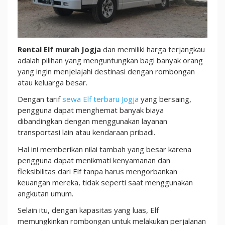
Rental Elf murah Jogja
dan memiliki harga terjangkau
adalah pilihan yang menguntungkan bagi banyak orang
yang ingin menjelajahi destinasi dengan rombongan
atau keluarga besar.
Dengan tarif
sewa Elf terbaru Jogja
yang bersaing,
pengguna dapat menghemat banyak biaya
dibandingkan dengan menggunakan layanan
transportasi lain atau kendaraan pribadi.
Hal ini memberikan nilai tambah yang besar karena
pengguna dapat menikmati kenyamanan dan
fleksibilitas dari Elf tanpa harus mengorbankan
keuangan mereka, tidak seperti saat menggunakan
angkutan umum.
Selain itu, dengan kapasitas yang luas, Elf
memungkinkan rombongan untuk melakukan perjalanan