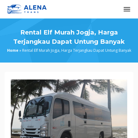
Skip
to
content
Rental Elf Murah Jogja, Harga
Terjangkau Dapat Untung Banyak
Home
»
Rental Elf Murah Jogja, Harga Terjangkau Dapat Untung Banyak
Rental
Elf
Murah
Jogja,
Harga
Terjangkau
Dapat
Untung
Banyak