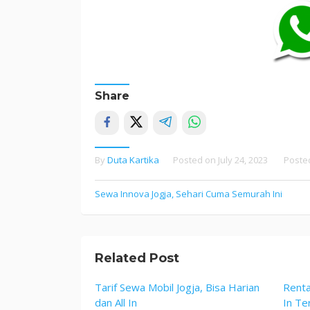
Share
By
Duta Kartika
Posted on
July 24, 2023
Poste
Post
Sewa Innova Jogja, Sehari Cuma Semurah Ini
navigation
Related Post
Tarif Sewa Mobil Jogja, Bisa Harian
Renta
dan All In
In Te