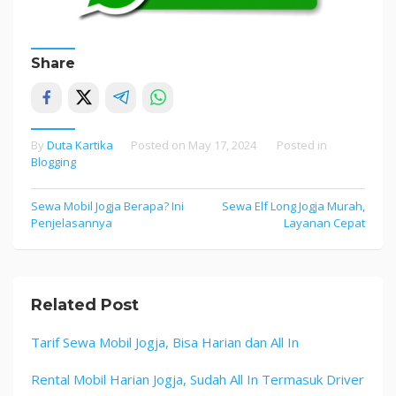
Share
By
Duta Kartika
Posted on
May 17, 2024
Posted in
Blogging
Post
Sewa Mobil Jogja Berapa? Ini
Sewa Elf Long Jogja Murah,
Penjelasannya
Layanan Cepat
navigation
Related Post
Tarif Sewa Mobil Jogja, Bisa Harian dan All In
Rental Mobil Harian Jogja, Sudah All In Termasuk Driver