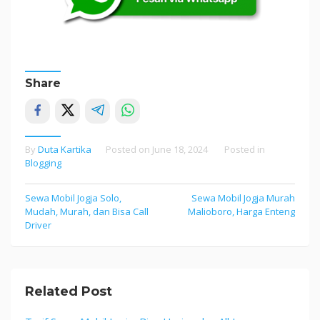
Share
By
Duta Kartika
Posted on
June 18, 2024
Posted in
Blogging
Post
Sewa Mobil Jogja Solo,
Sewa Mobil Jogja Murah
Mudah, Murah, dan Bisa Call
Malioboro, Harga Enteng
navigation
Driver
Related Post